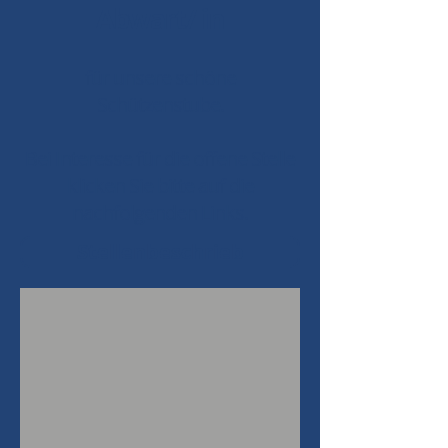
Abwart/ in
für unsere schöne
Schützenstube.
Bei Interesse für die offene Stelle
klicken Sie bitte auf die
nachfolgenden Links.
Stellenbeschrieb