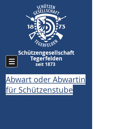
Schützengesellschaft
Tegerfelden
seit 1873
Abwart oder Abwartin
für Schützenstube
Die SG Tegerfelden sucht per
sofort oder spätestens auf
01.01.2026
einen oder eine